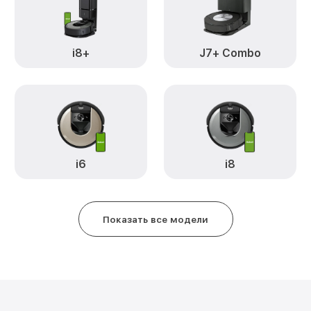
i8+
J7+ Combo
i6
i8
Показать все модели