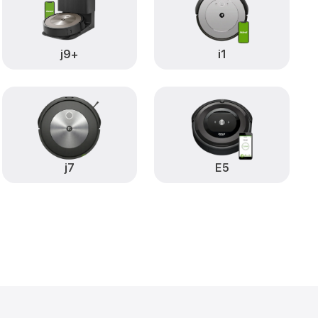
j9+
i1
j7
E5