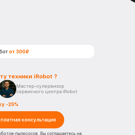
абот
от 300₽
ту техники iRobot ?
Мастер-супервизор
сервисного центра iRobot
ку -25%
платная консультация
оботов-пылесосов, Вы соглашаетесь на