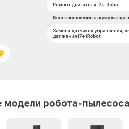
Ремонт двигателя i7+ iRobot
Восстановление аккумулятора i
Замена датчиков управления, в
движения i7+ iRobot
Замена аккумулятора i7+ iRobot
Ремонт цепи питания i7+ iRobot
Замена материнской платы i7+ 
Профилактическая чистка i7+ iR
 модели робота-пылесоса
Ремонт материнской платы i7+ 
Очистка датчиков i7+ iRobot