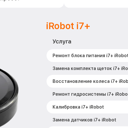
iRobot i7+
Услуга
Ремонт блока питания i7+ iRobo
Замена комплекта щеток i7+ iR
Восстановление колеса i7+ iRo
Ремонт гидросистемы i7+ iRobo
Калибровка i7+ iRobot
Замена датчиков i7+ iRobot