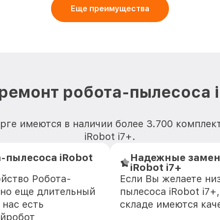
Еще преимущества
ремонт робота-пылесоса i
рге имеются в наличии более 3.700 компле
iRobot i7+.
-пылесоса iRobot
Надежные замен
iRobot i7+
ойство Робота-
Если Вы желаете ни
зно еще длительный
пылесоса iRobot i7+
 нас есть
складе имеются кач
Айробот