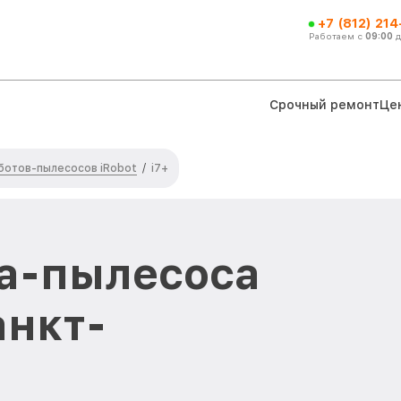
+7 (812) 21
Работаем с
09:00
Срочный ремонт
Це
ботов-пылесосов iRobot
/
i7+
а-пылесоса
анкт-