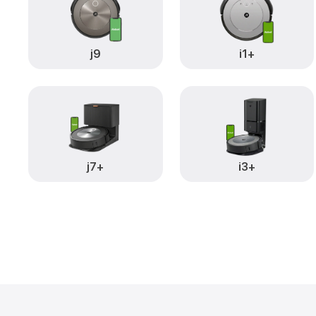
j9
i1+
j7+
i3+