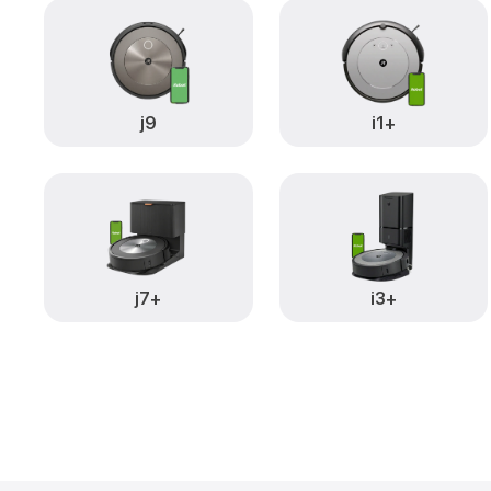
j9
i1+
j7+
i3+