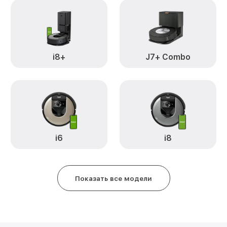
Очистка датчиков Roomba 531 i
i8+
J7+ Combo
i6
i8
Показать все модели