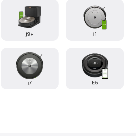
от 650₽
Robot
Заказать
j9+
i1
j7
E5