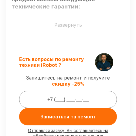
технические гарантии:
Только фирменные комплектующие
–
Развернуть
гарантируем использование фирменных
запчастей для сервиса.
Сертифицированные инженеры
–
мастера проходят строгий отбор и
регулярное обучение.
Есть вопросы по ремонту
Выполнение работ вовремя
–
техники iRobot ?
соблюдаем сроки починки робота-
пылесоса Roomba 800, согласованные с
Запишитесь на ремонт и получите
клиентом.
скидку -25%
Гарантийное обслуживание
–
обслуживаем роботов-пылесосов всегда
со строгим соблюдением гарантийных
обязательств.
Записаться на ремонт
Мы гарантируем:
Отправляя заявку, Вы соглашаетесь на