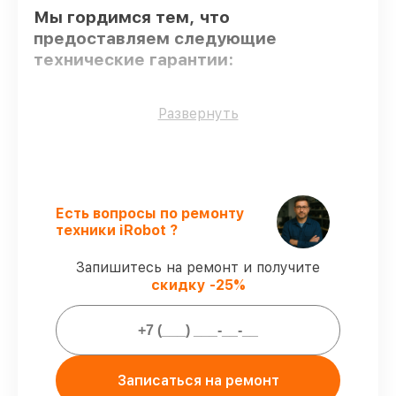
Мы гордимся тем, что
предоставляем следующие
технические гарантии:
Использование оригинальных
Развернуть
запчастей
– только подлинные
комплектующие.
Квалифицированные специалисты
–
все работники проходят обязательное
обучение и ежегодную аттестацию, что
Есть вопросы по ремонту
подтверждает их уровень мастерства.
техники iRobot ?
Точное соблюдение сроков
–
обслуживание робота-пылесоса Roomba
Запишитесь на ремонт и получите
960 выполняется строго в оговоренные
скидку -25%
сроки.
Гарантийное обслуживание
– все
работы по сервису проводятся с
официальной гарантией.
Записаться на ремонт
Мы гарантируем: