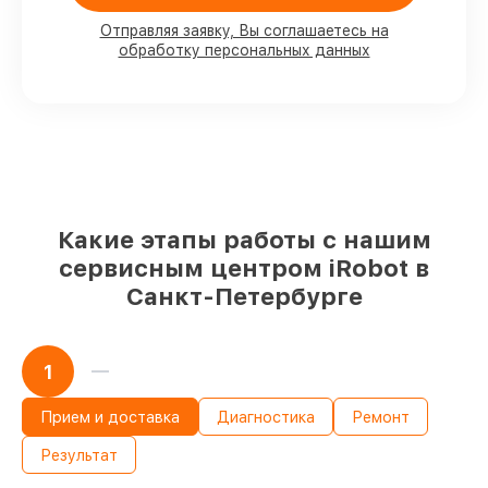
Отправляя заявку, Вы соглашаетесь на
обработку персональных данных
80%
работ с возможностью
присутствовать
90%
комплектующих для роботов-
пылесосов на складе или доступны для
быстрой доставки
Оригинальные запчасти и
качественные реплики на ваш выбор
–
для любого бюджета
85%
работ за 1–2 часа, при условии, что
Какие этапы работы с нашим
сервис начался сразу
сервисным центром iRobot в
Санкт-Петербурге
1
Прием и доставка
Диагностика
Ремонт
Результат